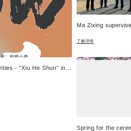
了解详情
5.19 China Tourism Day Series Activities - "Xiu He Shun" in April