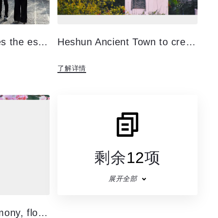
Ma Zixing supervises the establishment of 5A scenic spot in Heshun Ancient Town and the preparation for "May 19 China Tourism Day" in 2023
Heshun Ancient Town to create a national 5A tourist scenic spot should know should know knowledge
了解详情
剩余
12
项
展开全部
Spring for the ceremony, flowers for the letter, just wait for you to come.