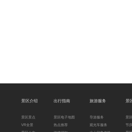
景区介绍
出行指南
旅游服务
景
景区景点
景区电子地图
导游服务
景
VR全景
热点推荐
观光车服务
节