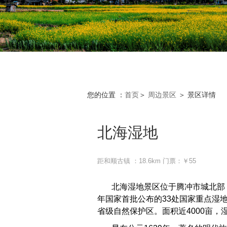
您的位置 ：
首页
＞
周边景区
＞
景区详情
北海湿地
距和顺古镇 ：18.6km
门票：￥55
北海湿地景区位于腾冲市城北部，距
年国家首批公布的33处国家重点湿地
省级自然保护区。面积近4000亩，