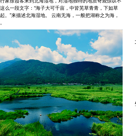
代旅行家徐霞客来到北海湿地，对湿地独特的地质奇观惊叹不
这么一段文字：“海子大可千亩，中皆芜草青青，下如草
起。”来描述北海湿地。 云南无海，一般把湖称之为海，
。