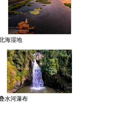
北海湿地
叠水河瀑布